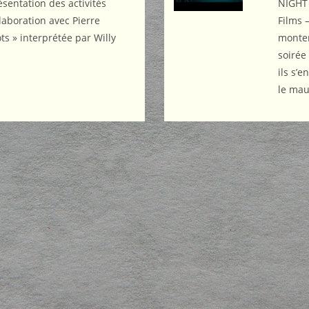
ésentation des activités
NIGHT 
laboration avec Pierre
Films 
s » interprétée par Willy
monten
soirée
ils s’
le mau